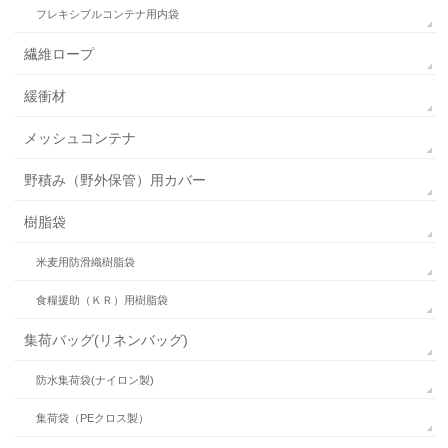
フレキシブルコンテナ用内袋
繊維ロープ
緩衝材
メッシュコンテナ
野積み（野外保管）用カバー
樹脂袋
米麦用防滑織樹脂袋
食糧援助（ＫＲ）用樹脂袋
集荷バッグ(リネンバッグ)
防水集荷袋(ナイロン製)
集荷袋（PEクロス製）